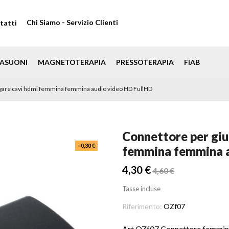
Chi Siamo - Servizio Clienti
tatti
ASUONI
MAGNETOTERAPIA
PRESSOTERAPIA
FIAB
egare cavi hdmi femmina femmina audio video HD FullHD
Connettore per giu
- 0,30 €
femmina femmina a
4,30 €
4,60 €
Tasse incluse
Riferimento:
OZf07
Art.OZf07 Connettore femmina