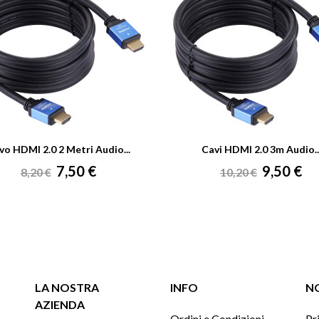
vo HDMI 2.0 2 Metri Audio...
Cavi HDMI 2.0 3m Audio..
Prezzo
Prezzo
Prezzo
Prezzo
7,50 €
9,50 €
8,20 €
10,20 €
base
base
LA NOSTRA
INFO
NO
AZIENDA
Ordini e Condizioni
Pr