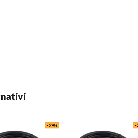
rnativi
- 0,70 €
- 