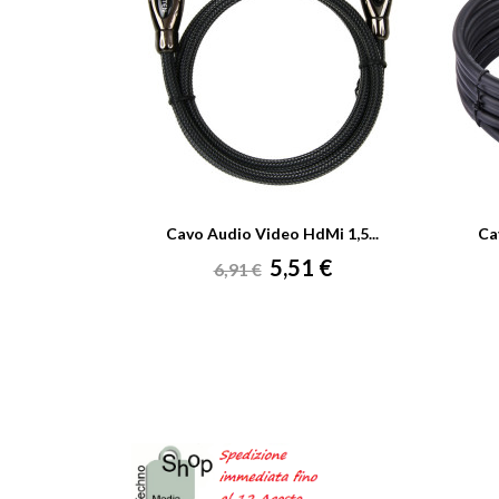
Cavo Audio Video HdMi 1,5...
Ca
Prezzo
Prezzo
5,51 €
6,91 €
base