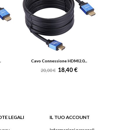
.
Cavo Connessione HDMI2.0...
Cavo Conn
Prezzo
Prezzo
Pr
18,40 €
20,00 €
45,
base
ba
TE LEGALI
IL TUO ACCOUNT
ivacy
Informazioni personali