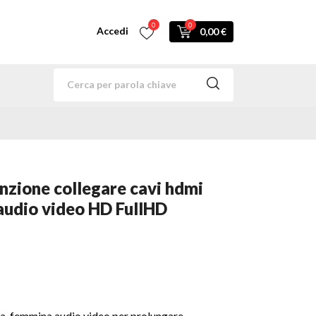
0
0
Accedi
0,00 €
nzione collegare cavi hdmi
udio video HD FullHD
-femmina audio video per prolungare