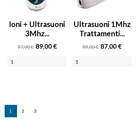
Ioni + Ultrasuoni
Ultrasuoni 1Mhz
3Mhz...
Trattamenti...
Prezzo
Prezzo
Prezzo
Prezzo
89,00 €
87,00 €
97,00 €
99,00 €
base
base
NON DISPONIBILE
AGGIUNGI AL CARRELLO
1
2
3