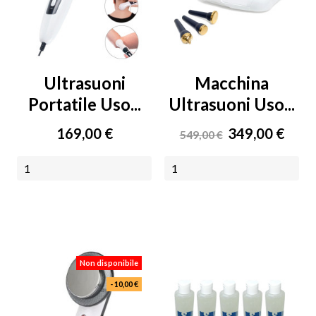
Ultrasuoni
Macchina
Portatile Uso...
Ultrasuoni Uso...
Prezzo
Prezzo
Prezzo
169,00 €
349,00 €
549,00 €
base
AGGIUNGI AL CARRELLO
NON DISPONIBILE
Non disponibile
- 10,00 €