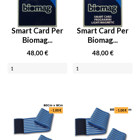
Smart Card Per
Smart Card Per
Biomag...
Biomag...
Prezzo
Prezzo
48,00 €
48,00 €
NON DISPONIBILE
NON DISPONIBILE
- 1,00 €
- 1,00 €