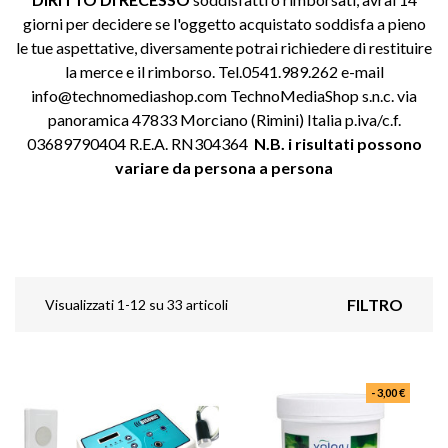
giorni per decidere se l'oggetto acquistato soddisfa a pieno
le tue aspettative, diversamente potrai richiedere di restituire
la merce e il rimborso. Tel.0541.989.262 e-mail
info@technomediashop.com TechnoMediaShop s.n.c. via
panoramica 47833 Morciano (Rimini) Italia p.iva/c.f.
03689790404 R.E.A. RN304364
N.B. i risultati possono
variare da persona a persona
FILTRO
Visualizzati 1-12 su 33 articoli
- 3,00 €