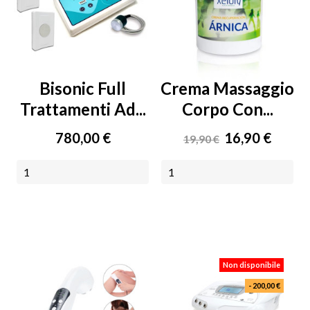
Bisonic Full
Crema Massaggio
Trattamenti Ad...
Corpo Con...
Prezzo
Prezzo
Prezzo
780,00 €
16,90 €
19,90 €
base
AGGIUNGI AL CARRELLO
AGGIUNGI AL CARRELLO
Non disponibile
- 200,00 €