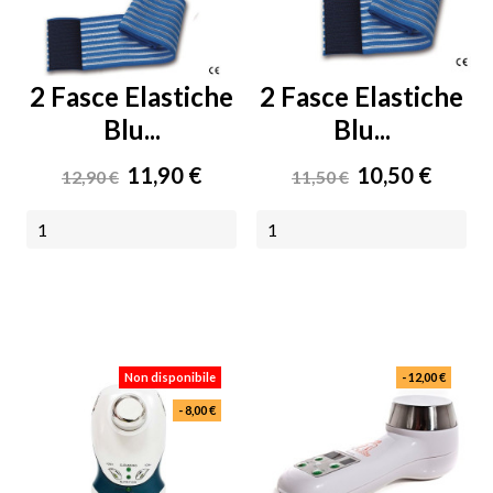
2 Fasce Elastiche
2 Fasce Elastiche
Blu...
Blu...
Prezzo
Prezzo
Prezzo
Prezzo
11,90 €
10,50 €
12,90 €
11,50 €
base
base
AGGIUNGI AL CARRELLO
AGGIUNGI AL CARRELLO
Non disponibile
- 12,00 €
- 8,00 €