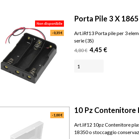
Porta Pile 3 X 18650
Non disponibile
Art.iRf13 Porta pile per 3 ele
- 0,35 €
serie (3S)
Prezzo
Prezzo
4,45 €
4,80 €
base
NON DISPONIBILE
10 Pz Contenitore P
- 1,00 €
Art.iif12 10pz Contenitore pl
18350 o stoccaggio conservaz