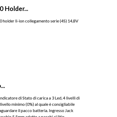
0 Holder...
 holder li-ion collegamento serie (4S) 14,8V
..
catore di Stato di carica a 3 Led, 4 livelli di
ivello minimo (0%) al quale è consigliabile
vaguardare il pacco batteria. Ingresso Jack
hio 5,5mm adatto a pacchi al litio...