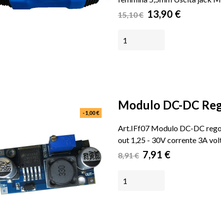
Prezzo
Prezzo
13,90 €
15,10 €
base
AGGIUNGI AL CARRELLO
Modulo DC-DC Rego
- 1,00 €
Art.IFf07 Modulo DC-DC regola
out 1,25 - 30V corrente 3A vol
Prezzo
Prezzo
7,91 €
8,91 €
base
AGGIUNGI AL CARRELLO