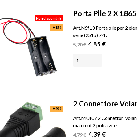
Porta Pile 2 X 18650
Non disponibile
Art.NSf13 Porta pile per 2 ele
- 0,35 €
serie (2S1p) 7,4v
Prezzo
Prezzo
4,85 €
5,20 €
base
NON DISPONIBILE
2 Connettore Volant
- 0,40 €
Art.MUf07 2 Connettori volan
mammut 2 poli a vite
Prezzo
Prezzo
4,39 €
4,79 €