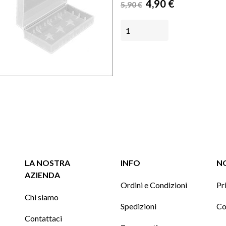
Prezzo
Prezzo
4,90 €
5,90 €
base
AGGIUNGI AL CARRELLO
LA NOSTRA
INFO
NO
AZIENDA
Ordini e Condizioni
Pr
Chi siamo
Spedizioni
Co
Contattaci