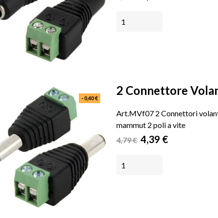
base
AGGIUNGI AL CARRELLO
2 Connettore Volant
- 0,40 €
Art.MVf07 2 Connettori volan
mammut 2 poli a vite
Prezzo
Prezzo
4,39 €
4,79 €
base
AGGIUNGI AL CARRELLO