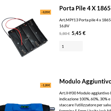
Porta Pile 4 X 1865
- 0,35 €
Art.MPf13 Porta pile 4 x 18650
16,8V
Prezzo
Prezzo
5,45 €
5,80 €
base
AGGIUNGI AL CARRELLO
Modulo Aggiuntivo.
- 1,20 €
Art.IHf00 Modulo aggiuntivo Indi
indicazione 100%, 60%, 30% e l
staccare l'utilizzatore per sal
femmina 5,5mm Uscita jack Masc