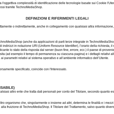
a l'oggettiva complessità di identificazione delle tecnologie basate sui Cookie l'Uten
stessi tramite TechnoMediaShop.
DEFINIZIONI E RIFERIMENTI LEGALI
tamente o indirettamente, anche in collegamento con qualsiasi altra informazione,
hnoMediaShop (anche da applicazioni di parti terze integrate in TechnoMediaShop), t
ndirizzi in notazione URI (Uniform Resource Identifier), l’orario della richiesta, il me
dicante lo stato della risposta dal server (buon fine, errore, ecc.) il paese di proven
 visita (ad esempio il tempo di permanenza su ciascuna pagina) e i dettagli relativi all
ai parametri relativi al sistema operativo e all’ambiente informatico dell’Utente.
rsamente specificato, coincide con l'Interessato.
SABILE)
alsiasi altro ente che tratta dati personali per conto del Titolare, secondo quanto e
 altro organismo che, singolarmente o insieme ad altri, determina le finalità e i mezzi d
alla fruizione di TechnoMediaShop. Il Titolare del Trattamento, salvo quanto diver