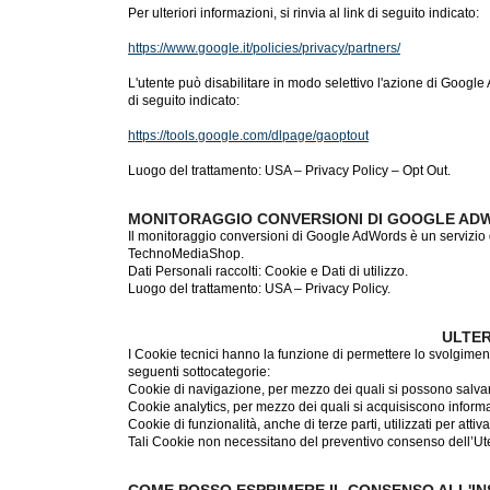
Per ulteriori informazioni, si rinvia al link di seguito indicato:
https://www.google.it/policies/privacy/partners/
L'utente può disabilitare in modo selettivo l'azione di Google 
di seguito indicato:
https://tools.google.com/dlpage/gaoptout
Luogo del trattamento: USA – Privacy Policy – Opt Out.
MONITORAGGIO CONVERSIONI DI GOOGLE ADW
Il monitoraggio conversioni di Google AdWords è un servizio d
TechnoMediaShop.
Dati Personali raccolti: Cookie e Dati di utilizzo.
Luogo del trattamento: USA – Privacy Policy.
ULTER
I Cookie tecnici hanno la funzione di permettere lo svolgiment
seguenti sottocategorie:
Cookie di navigazione, per mezzo dei quali si possono salvar
Cookie analytics, per mezzo dei quali si acquisiscono informaz
Cookie di funzionalità, anche di terze parti, utilizzati per at
Tali Cookie non necessitano del preventivo consenso dell’Utent
COME POSSO ESPRIMERE IL CONSENSO ALL'IN