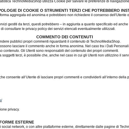
 statistica TechnoMediaShop utilizza Cookie per salvare le preferenze di navigazione
POLOGIE DI COOKIE O STRUMENTI TERZI CHE POTREBBERO IN
in forma aggregata ed anonima e potrebbero non richiedere il consenso dell'Utente o
ervizi gestiti da terzi, questi potrebbero – in aggiunta a quanto specificato ed anche
 di consultare le privacy policy dei servizi elencati eventualmente utilizzati.
COMMENTO DEI CONTENUTI
rendere pubblici propri commenti riguardanti il contenuto di TechnoMediaShop.
possono lasciare il commento anche in forma anonima. Nel caso tra i Dati Personali r
esso contenuto. Gli Utenti sono responsabili del contenuto dei propri commenti.
 soggetti terzi, è possibile che, anche nel caso in cui gli Utenti non utilizzino il serv
e consente all’Utente di lasciare propri commenti e condividerli all’interno della
s/
ione privacy.
AFORME ESTERNE
n i social network, o con altre piattaforme esterne, direttamente dalle pagine di Te