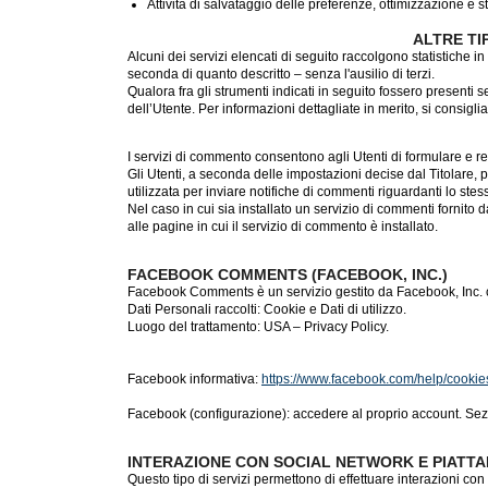
Attività di salvataggio delle preferenze, ottimizzazione e
ALTRE TI
Alcuni dei servizi elencati di seguito raccolgono statistiche 
seconda di quanto descritto – senza l'ausilio di terzi.
Qualora fra gli strumenti indicati in seguito fossero presenti s
dell’Utente. Per informazioni dettagliate in merito, si consiglia
I servizi di commento consentono agli Utenti di formulare e 
Gli Utenti, a seconda delle impostazioni decise dal Titolare, 
utilizzata per inviare notifiche di commenti riguardanti lo st
Nel caso in cui sia installato un servizio di commenti fornito da
alle pagine in cui il servizio di commento è installato.
FACEBOOK COMMENTS (FACEBOOK, INC.)
Facebook Comments è un servizio gestito da Facebook, Inc. ch
Dati Personali raccolti: Cookie e Dati di utilizzo.
Luogo del trattamento: USA – Privacy Policy.
Facebook informativa:
https://www.facebook.com/help/cookie
Facebook (configurazione): accedere al proprio account. Sez
INTERAZIONE CON SOCIAL NETWORK E PIATT
Questo tipo di servizi permettono di effettuare interazioni co