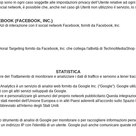
 sono in ogni caso soggette alle impostazioni privacy dell’Utente relative ad ogni
cial network, è possibile che, anche nel caso gli Utenti non utilizzino il servizio, lo s
EBOOK (FACEBOOK, INC.)
izi di interazione con il social network Facebook, forniti da Facebook, Inc.
al Targeting fornito da Facebook, Inc. che collega l'attività di TechnoMediaShop 
STATISTICA
are del Trattamento di monitorare e analizzare i dati di traffico e servono a tener tr
Analytics è un servizio di analisi web fornito da Google Inc. (“Google”). Google utili
con gli altri servizi sviluppati da Google.
re e personalizzare gli annunci del proprio network pubblicitario.Questa integrazion
stati membri dell'Unione Europea o in altri Paesi aderenti all'accordo sullo Spazio 
bbreviato all'interno degli Stati Uniti.
 lo strumento di analisi di Google per monitorare o per raccogliere informazioni perso
un indirizzo IP con l'identità di un utente. Google può anche comunicare queste inf