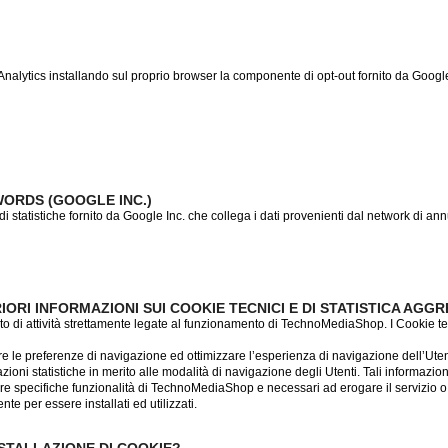
Analytics installando sul proprio browser la componente di opt-out fornito da Google. P
ORDS (GOOGLE INC.)
i statistiche fornito da Google Inc. che collega i dati provenienti dal network di a
IORI INFORMAZIONI SUI COOKIE TECNICI E DI STATISTICA AGG
o di attività strettamente legate al funzionamento di TechnoMediaShop. I Cookie tecn
e le preferenze di navigazione ed ottimizzare l’esperienza di navigazione dell’Uten
ioni statistiche in merito alle modalità di navigazione degli Utenti. Tali informazi
tivare specifiche funzionalità di TechnoMediaShop e necessari ad erogare il servizio o
e per essere installati ed utilizzati.
STALLAZIONE DI COOKIE?