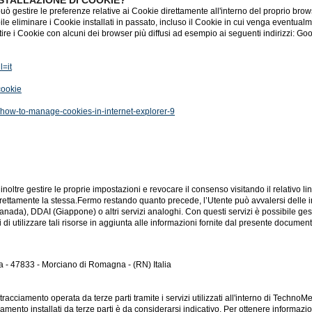
uò gestire le preferenze relative ai Cookie direttamente all'interno del proprio br
ile eliminare i Cookie installati in passato, incluso il Cookie in cui venga eventual
ire i Cookie con alcuni dei browser più diffusi ad esempio ai seguenti indirizzi: Goo
=it
cookie
7/how-to-manage-cookies-in-internet-explorer-9
inoltre gestire le proprie impostazioni e revocare il consenso visitando il relativo lin
o direttamente la stessa.Fermo restando quanto precede, l’Utente può avvalersi delle
anada), DDAI (Giappone) o altri servizi analoghi. Con questi servizi è possibile ges
nti di utilizzare tali risorse in aggiunta alle informazioni fornite dal presente document
 - 47833 - Morciano di Romagna - (RN) Italia
i tracciamento operata da terze parti tramite i servizi utilizzati all'interno di Tec
iamento installati da terze parti è da considerarsi indicativo. Per ottenere informazio