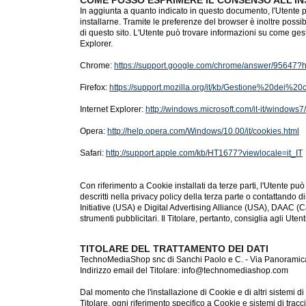
In aggiunta a quanto indicato in questo documento, l'Utente p
installarne. Tramite le preferenze del browser è inoltre possib
di questo sito. L'Utente può trovare informazioni su come gest
Explorer.
Chrome:
https://support.google.com/chrome/answer/95647?hl
Firefox:
https://support.mozilla.org/it/kb/Gestione%20dei%20
Internet Explorer:
http://windows.microsoft.com/it-it/windows
Opera:
http://help.opera.com/Windows/10.00/it/cookies.html
Safari:
http://support.apple.com/kb/HT1677?viewlocale=it_IT
Con riferimento a Cookie installati da terze parti, l'Utente può 
descritti nella privacy policy della terza parte o contattand
Initiative (USA) e Digital Advertising Alliance (USA), DAAC (C
strumenti pubblicitari. Il Titolare, pertanto, consiglia agli Ute
TITOLARE DEL TRATTAMENTO DEI DATI
TechnoMediaShop snc di Sanchi Paolo e C. - Via Panoramica
Indirizzo email del Titolare: info@technomediashop.com
Dal momento che l'installazione di Cookie e di altri sistemi d
Titolare, ogni riferimento specifico a Cookie e sistemi di tracc