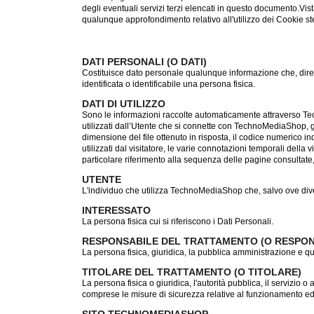
degli eventuali servizi terzi elencati in questo documento.Vist
qualunque approfondimento relativo all'utilizzo dei Cookie 
DATI PERSONALI (O DATI)
Costituisce dato personale qualunque informazione che, diret
identificata o identificabile una persona fisica.
DATI DI UTILIZZO
Sono le informazioni raccolte automaticamente attraverso Tec
utilizzati dall’Utente che si connette con TechnoMediaShop, gli i
dimensione del file ottenuto in risposta, il codice numerico in
utilizzati dal visitatore, le varie connotazioni temporali della
particolare riferimento alla sequenza delle pagine consultate, 
UTENTE
L'individuo che utilizza TechnoMediaShop che, salvo ove dive
INTERESSATO
La persona fisica cui si riferiscono i Dati Personali.
RESPONSABILE DEL TRATTAMENTO (O RESPON
La persona fisica, giuridica, la pubblica amministrazione e qu
TITOLARE DEL TRATTAMENTO (O TITOLARE)
La persona fisica o giuridica, l'autorità pubblica, il servizio o
comprese le misure di sicurezza relative al funzionamento ed 
SITO TECHNOMEDIASHOP