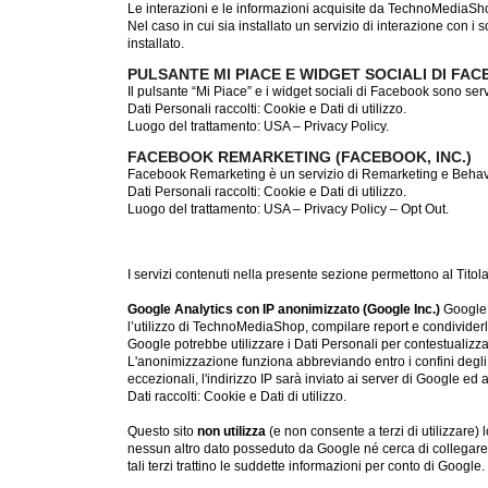
Le interazioni e le informazioni acquisite da TechnoMediaShop
Nel caso in cui sia installato un servizio di interazione con i so
installato.
PULSANTE MI PIACE E WIDGET SOCIALI DI FAC
Il pulsante “Mi Piace” e i widget sociali di Facebook sono serv
Dati Personali raccolti: Cookie e Dati di utilizzo.
Luogo del trattamento: USA – Privacy Policy.
FACEBOOK REMARKETING (FACEBOOK, INC.)
Facebook Remarketing è un servizio di Remarketing e Behavior
Dati Personali raccolti: Cookie e Dati di utilizzo.
Luogo del trattamento: USA – Privacy Policy – Opt Out.
I servizi contenuti nella presente sezione permettono al Titol
Google Analytics con IP anonimizzato (Google Inc.)
Google 
l’utilizzo di TechnoMediaShop, compilare report e condividerli 
Google potrebbe utilizzare i Dati Personali per contestualizza
L'anonimizzazione funziona abbreviando entro i confini degli 
eccezionali, l'indirizzo IP sarà inviato ai server di Google ed a
Dati raccolti: Cookie e Dati di utilizzo.
Questo sito
non utilizza
(e non consente a terzi di utilizzare)
nessun altro dato posseduto da Google né cerca di collegare 
tali terzi trattino le suddette informazioni per conto di Google.