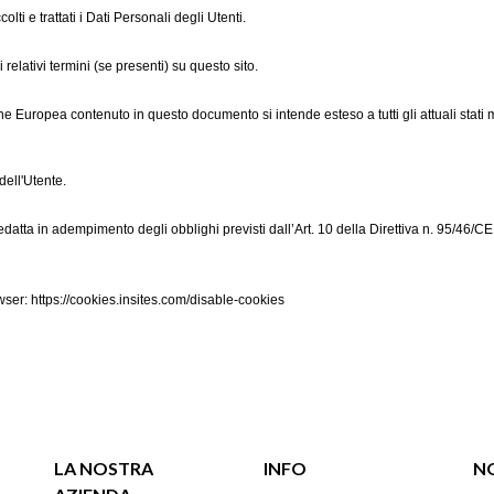
i e trattati i Dati Personali degli Utenti.
elativi termini (se presenti) su questo sito.
one Europea contenuto in questo documento si intende esteso a tutti gli attuali st
dell'Utente.
redatta in adempimento degli obblighi previsti dall’Art. 10 della Direttiva n. 95/46
rowser: https://cookies.insites.com/disable-cookies
LA NOSTRA
INFO
NO