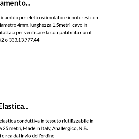
gamento...
 ricambio per elettrostimolatore ionoforesi con
iametro 4mm, lunghezza 1,5metri, cavo in
ttaci per verificare la compatibilità con il
262 o 333.13.777.44
astica...
astica conduttiva in tessuto riutilizzabile in
25 metri, Made in Italy, Anallergico, N.B.
 circa dal invio dell'ordine