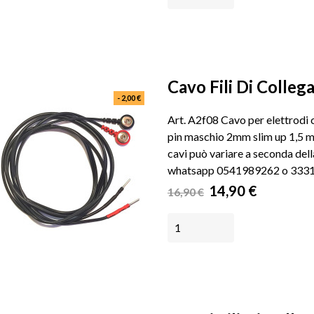
AGGIUNGI AL CARRELLO
Cavo Fili Di Colleg
- 2,00 €
Art. A2f08 Cavo per elettrodi
pin maschio 2mm slim up 1,5 me
cavi può variare a seconda dell
whatsapp 0541989262 o 333
Prezzo
Prezzo
14,90 €
16,90 €
base
AGGIUNGI AL CARRELLO