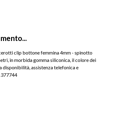
amento...
 cerotti clip bottone femmina 4mm - spinotto
tri, in morbida gomma siliconica, il colore dei
a disponibilità, assistenza telefonica e
1377744