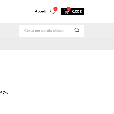
0
0
Accedi
0,00 €
4.376