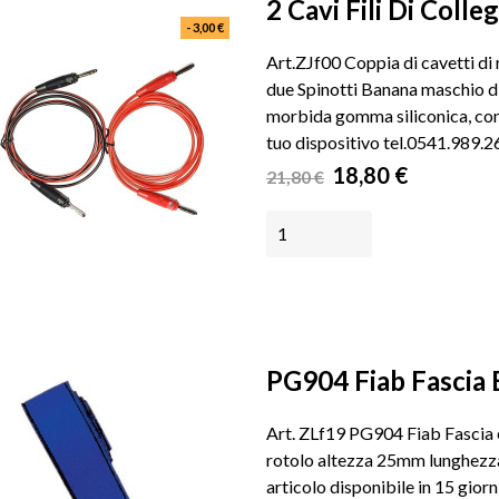
2 Cavi Fili Di Colle
- 3,00 €
Art.ZJf00 Coppia di cavetti di
due Spinotti Banana maschio d
morbida gomma siliconica, conta
tuo dispositivo tel.0541.989.
Prezzo
Prezzo
18,80 €
21,80 €
base
AGGIUNGI AL CARRELLO
PG904 Fiab Fascia El
Art. ZLf19 PG904 Fiab Fascia el
rotolo altezza 25mm lunghezza 
articolo disponibile in 15 giorni