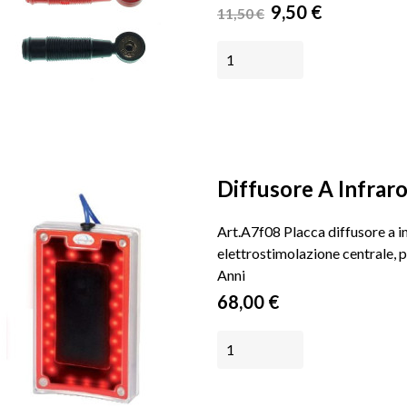
Prezzo
Prezzo
9,50 €
11,50 €
base
AGGIUNGI AL CARRELLO
Diffusore A Infraros
Art.A7f08 Placca diffusore a i
elettrostimolazione centrale, p
Anni
Prezzo
68,00 €
AGGIUNGI AL CARRELLO