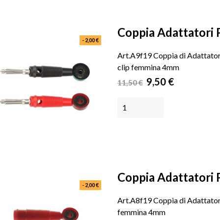
Coppia Adattatori P
- 2,00 €
Art.A9f19 Coppia di Adattato
clip femmina 4mm
Prezzo
Prezzo
9,50 €
11,50 €
base
AGGIUNGI AL CARRELLO
Coppia Adattatori P
- 2,00 €
Art.A8f19 Coppia di Adattator
femmina 4mm