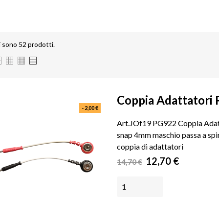
i sono 52 prodotti.
Coppia Adattatori P
- 2,00 €
Art.JOf19 PG922 Coppia Adatta
snap 4mm maschio passa a spin
coppia di adattatori
Prezzo
Prezzo
12,70 €
14,70 €
base
AGGIUNGI AL CARRELLO