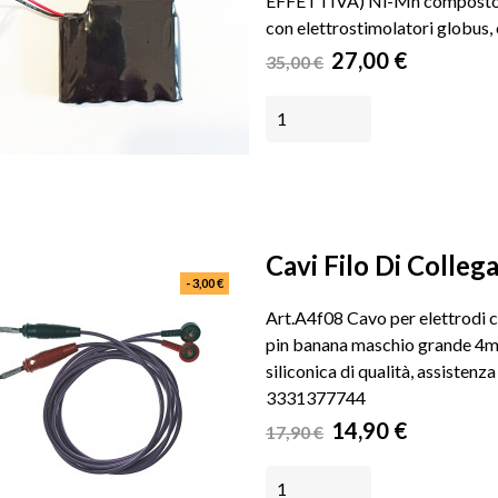
EFFETTIVA) Ni-Mh composto d
con elettrostimolatori globus, 
Prezzo
Prezzo
27,00 €
35,00 €
base
AGGIUNGI AL CARRELLO
Cavi Filo Di Colleg
- 3,00 €
Art.A4f08 Cavo per elettrodi 
pin banana maschio grande 4m
siliconica di qualità, assiste
3331377744
Prezzo
Prezzo
14,90 €
17,90 €
base