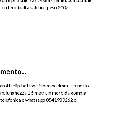
a 6 pile stilo AA 74x66x16mm, compatibile
con terminali a saldare, peso 200g
amento...
cerotti clip bottone femmina 4mm - spinotto
m, lunghezza 1,5 metri, in morbida gomma
nza telefonica e whatsapp 0541989262 o