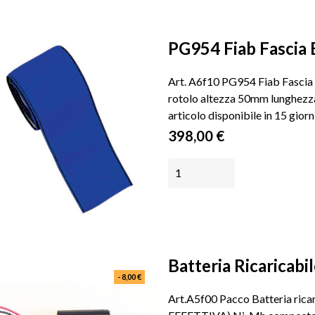
PG954 Fiab Fascia El
Art. A6f10 PG954 Fiab Fascia el
rotolo altezza 50mm lunghezza 
articolo disponibile in 15 giorni
Prezzo
398,00 €
AGGIUNGI AL CARRELLO
Batteria Ricaricabile
- 8,00 €
Art.A5f00 Pacco Batteria ric