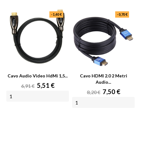
- 1,40 €
- 0,70 €
Cavo Audio Video HdMi 1,5...
Cavo HDMI 2.0 2 Metri
Audio...
Prezzo
Prezzo
5,51 €
6,91 €
Prezzo
Prezzo
7,50 €
base
8,20 €
base
AGGIUNGI AL CARRELLO
AGGIUNGI AL CARRELLO