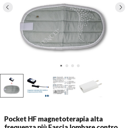
Pocket HF magnetoterapia alta
frequenza più Fascia lombare contro