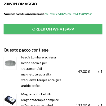
230V IN OMAGGIO
Numero Verde informazioni
tel.
800974376 tel. 0541989262
ORDER ON WHATSAPP
Questo pacco contiene
Fascia Lombare schiena
lombo sacrale per
trattamenti di
47,00 €
x 1
magnetoterapia alta
frequenza terapia antalgica
antidolorifica
Magneto Pocket HF
Magnetoterapia semplice
133,00 €
x 1
efficace contro dolori