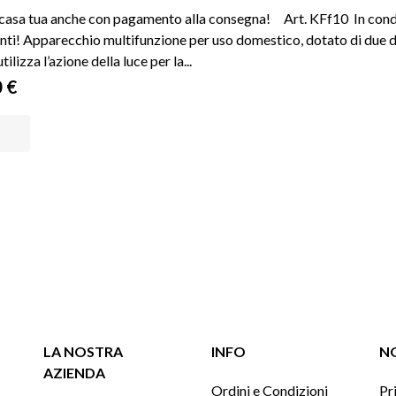
 casa tua anche con pagamento alla consegna! Art. KFf10 In condiz
ti! Apparecchio multifunzione per uso domestico, dotato di due div
tilizza l’azione della luce per la...
o
 €
NGI AL CARRELLO
LA NOSTRA
INFO
NO
AZIENDA
Ordini e Condizioni
Pr