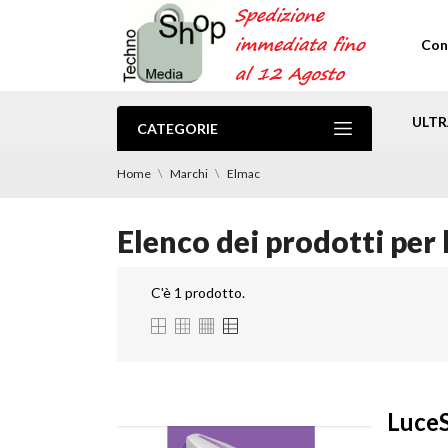
Con
ULTR
CATEGORIE
.PROMO Spedizione Gratuita
Home
Marchi
Elmac
Elenco dei prodotti per
C'è 1 prodotto.
LuceS