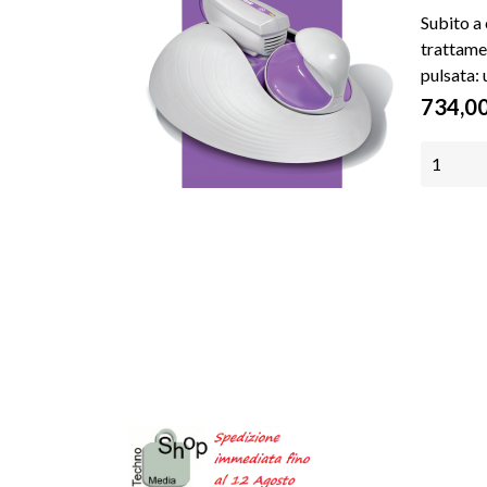
Subito a
trattamen
pulsata: u
Prezz
734,00
AGGIU