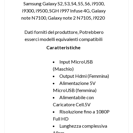
Samsung Galaxy S2, S3, S4, S5, S6, i9100,
i9300, i9500, SGH i997 Infuse 4G, Galaxy
note N7100, Galaxy note 2 N7105, i9220
Dati forniti del produttore, Potrebbero
esserci modelli equivalenti compatibili
Caratteristiche
Input MicroUSB
(Maschio)
Output Hdmi (Femmina)
Alimentazione 5V
MicroUSB (femmina)
Alimentabile con
Caricatore Cell.5V
Risoluzione fino a 1080P
Full HD
Lunghezza complessiva
19cm