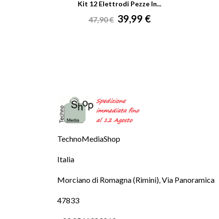
Kit 12 Elettrodi Pezze In...
Prezzo
Prezzo
39,99 €
47,90 €
base
TechnoMediaShop
Italia
Morciano di Romagna (Rimini), Via Panoramica
47833