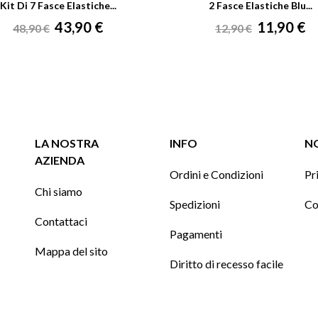
Kit Di 7 Fasce Elastiche...
2 Fasce Elastiche Blu...
Prezzo
Prezzo
Prezzo
Prezzo
43,90 €
11,90 €
48,90 €
12,90 €
base
base
LA NOSTRA
INFO
NO
AZIENDA
Ordini e Condizioni
Pr
Chi siamo
Spedizioni
Co
Contattaci
Pagamenti
Mappa del sito
Diritto di recesso facile