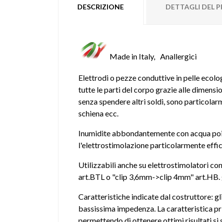
DESCRIZIONE
DETTAGLI DEL
Made in Italy,
Anallergici
Elettrodi o pezze conduttive in pelle ecol
tutte le parti del corpo grazie alle dimensi
senza spendere altri soldi, sono particolar
schiena ecc.
Inumidite abbondantemente con acqua poi b
l'elettrostimolazione particolarmente effica
Utilizzabili anche su elettrostimolatori c
art.BTL o "clip 3,6mm->clip 4mm" art.HB. g
Caratteristiche indicate dal costruttore: g
bassissima impedenza. La caratteristica prin
permettendo di ottenere ottimi risultati s