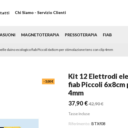
Chi Siamo - Servizio Clienti
tatti
ASUONI
MAGNETOTERAPIA
PRESSOTERAPIA
FIAB
n pelle daino ecologico fiab Piccoli 6x8cm per stimolazione tens con clip 4mm
Kit 12 Elettrodi el
- 5,00 €
fiab Piccoli 6x8cm 
4mm
37,90 €
42,90 €
Tasse incluse
Riferimento:
BTXf08