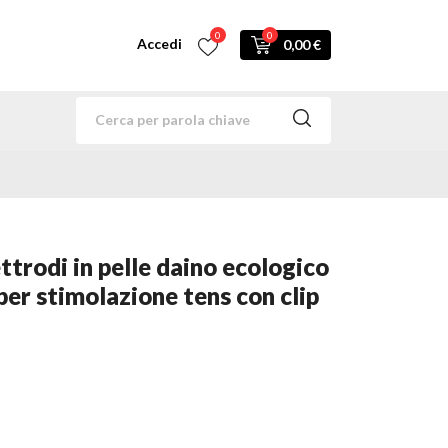
0
0
Accedi
0,00 €
ettrodi in pelle daino ecologico
per stimolazione tens con clip