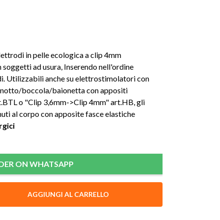
ttrodi in pelle ecologica a clip 4mm
 soggetti ad usura, Inserendo nell'ordine
i. Utilizzabili anche su elettrostimolatori con
pinotto/boccola/baionetta con appositi
rt.BTL o "Clip 3,6mm->Clip 4mm" art.HB, gli
uti al corpo con apposite fasce elastiche
rgici
DER ON WHATSAPP
AGGIUNGI AL CARRELLO