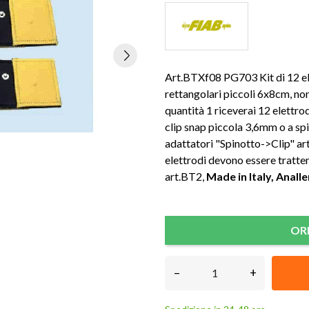
Art.BTXf08 PG703 Kit di 12 ele
rettangolari piccoli 6x8cm, non
quantità 1 riceverai 12 elettrod
clip snap piccola 3,6mm o a s
adattatori "Spinotto->Clip" a
elettrodi devono essere tratten
art.BT2,
Made in Italy, Analle
OR
–
+