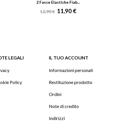
2 Fasce Elastiche Fiab...
2 Fas
Prezzo
Prezzo
Pr
11,90 €
12,90 €
13,
base
ba
TE LEGALI
IL TUO ACCOUNT
ivacy
Informazioni personali
okie Policy
Restituzione prodotto
Ordini
Note di credito
Indirizzi