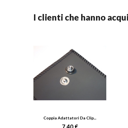
i clienti che hanno ac
Coppia Adattatori Da Clip...
Prezzo
7,40 €