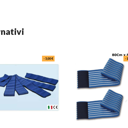
rnativi
- 5,00 €
- 