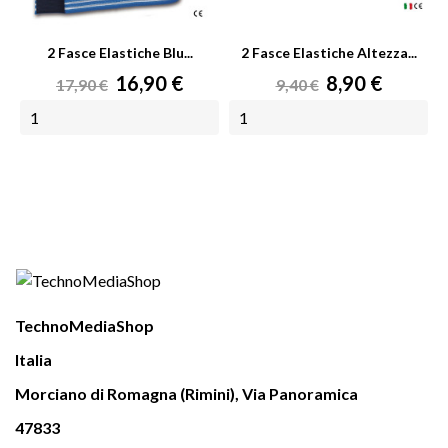
2 Fasce Elastiche Blu...
2 Fasce Elastiche Altezza...
Prezzo
Prezzo
Prezzo
Prezzo
16,90 €
8,90 €
17,90 €
9,40 €
base
base
AGGIUNGI AL CARRELLO
AGGIUNGI AL CARRELLO
TechnoMediaShop
Italia
Morciano di Romagna (Rimini), Via Panoramica
47833