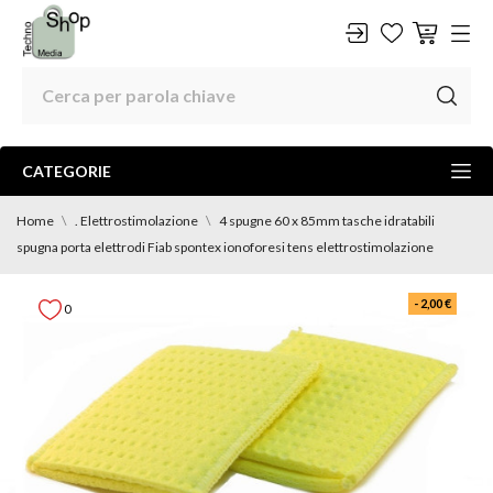
CATEGORIE
Home
. Elettrostimolazione
4 spugne 60 x 85mm tasche idratabili
spugna porta elettrodi Fiab spontex ionoforesi tens elettrostimolazione
- 2,00 €
0