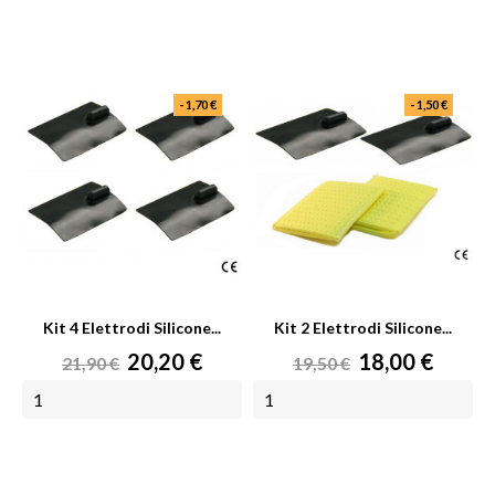
AGGIUNGI AL CARRELLO
AGGIUNGI AL CARRELLO
- 1,70 €
- 1,50 €
Kit 4 Elettrodi Silicone...
Kit 2 Elettrodi Silicone...
Prezzo
Prezzo
Prezzo
Prezzo
20,20 €
18,00 €
21,90 €
19,50 €
base
base
AGGIUNGI AL CARRELLO
AGGIUNGI AL CARRELLO