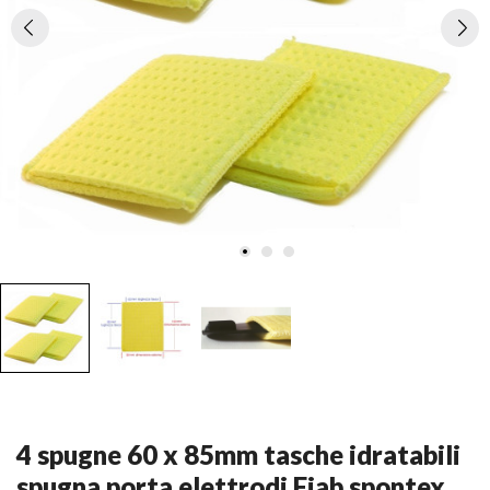
4 spugne 60 x 85mm tasche idratabili
spugna porta elettrodi Fiab spontex