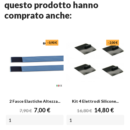
questo prodotto hanno
comprato anche:
- 0,90 €
- 2,00 €
2 Fasce Elastiche Altezza...
Kit 4 Elettrodi Silicone...
Prezzo
Prezzo
Prezzo
Prezzo
7,00 €
14,80 €
7,90 €
16,80 €
base
base