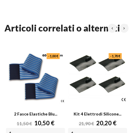
articoli correlati o alternativi
- 1,00 €
- 1,70 €
2 Fasce Elastiche Blu...
Kit 4 Elettrodi Silicone...
Prezzo
Prezzo
Prezzo
Prezzo
10,50 €
20,20 €
11,50 €
21,90 €
base
base