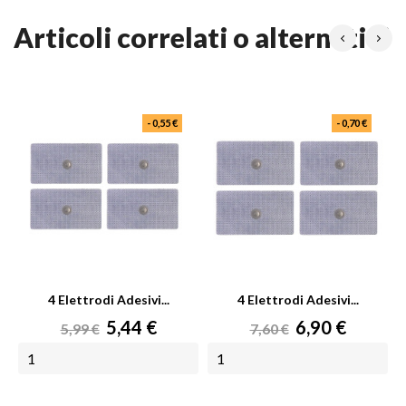
articoli correlati o alternativi
- 0,55 €
- 0,70 €
4 Elettrodi Adesivi...
4 Elettrodi Adesivi...
Prezzo
Prezzo
Prezzo
Prezzo
5,44 €
6,90 €
5,99 €
7,60 €
base
base
AGGIUNGI AL CARRELLO
AGGIUNGI AL CARRELLO