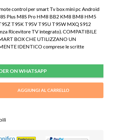
mote control per smart Tv box mini pc Android
 M8S Plus M8S Pro HM8 BB2 KM8 BM8 HM5
 T95Z T95K T95V T95U T95W MXQ S912
enza Ricevitore TV integrato). COMPATIBILE
SMART BOX CHE UTILIZZANO UN
TE IDENTICO comprese le scritte
DER ON WHATSAPP
AGGIUNGI AL CARRELLO
ili