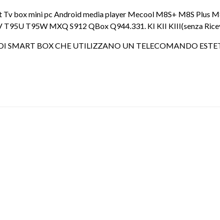
art Tv box mini pc Android media player Mecool M8S+ M8S P
95U T95W MXQ S912 QBox Q944.331. KI KII KIII(senza Ricevi
 DI SMART BOX CHE UTILIZZANO UN TELECOMANDO ESTET