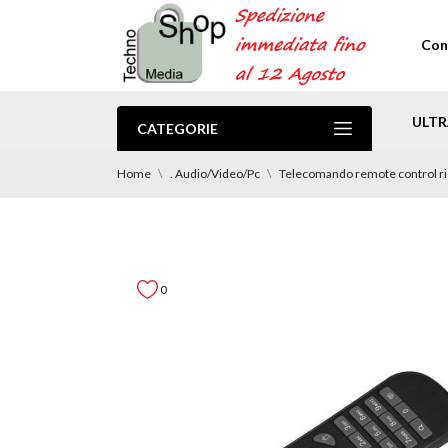
Con
ULTR
CATEGORIE
.PROMO Spedizione Gratuita
Home
. Audio/Video/Pc
Telecomando remote control 
0