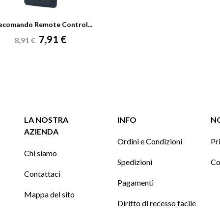
ecomando Remote Control...
Prezzo
Prezzo
7,91 €
8,91 €
base
LA NOSTRA
INFO
NO
AZIENDA
Ordini e Condizioni
Pr
Chi siamo
Spedizioni
Co
Contattaci
Pagamenti
Mappa del sito
Diritto di recesso facile