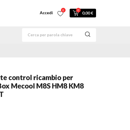
0
0
Accedi
0,00 €
e control ricambio per
 Box Mecool M8S HM8 KM8
T