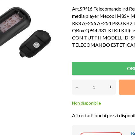
Art.SRf16 Telecomando ird Re
media player Mecool M8S+
RK8 AE256 AE254 PRO KB2
QBox Q944.331. KI KII KIII(s
CON TUTTI I MODELLI DI 
TELECOMANDO ESTETICAMEN
OR
–
+
Non disponibile
Affrettati! pochi pezzi disponib