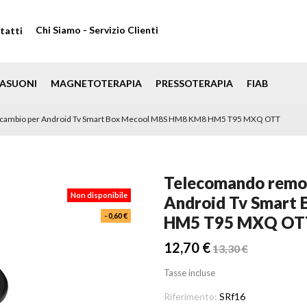
Chi Siamo - Servizio Clienti
tatti
ASUONI
MAGNETOTERAPIA
PRESSOTERAPIA
FIAB
ricambio per Android Tv Smart Box Mecool M8S HM8 KM8 HM5 T95 MXQ OTT
Telecomando remot
Non disponibile
Android Tv Smart
- 0,60 €
HM5 T95 MXQ OT
12,70 €
13,30 €
Tasse incluse
Riferimento:
SRf16