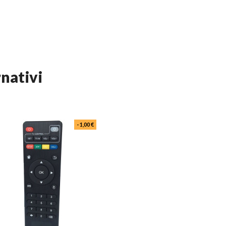
rnativi
- 1,00 €