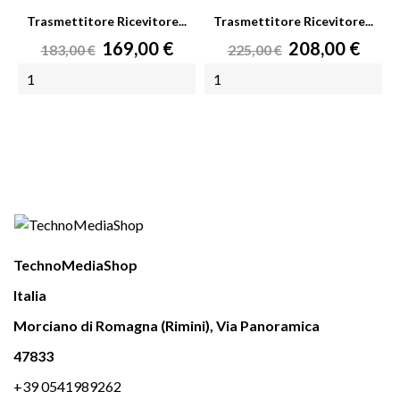
Trasmettitore Ricevitore...
Trasmettitore Ricevitore...
Prezzo
Prezzo
Prezzo
Prezzo
169,00 €
208,00 €
183,00 €
225,00 €
base
base
AGGIUNGI AL CARRELLO
AGGIUNGI AL CARRELLO
TechnoMediaShop
Italia
Morciano di Romagna (Rimini), Via Panoramica
47833
+39 0541989262