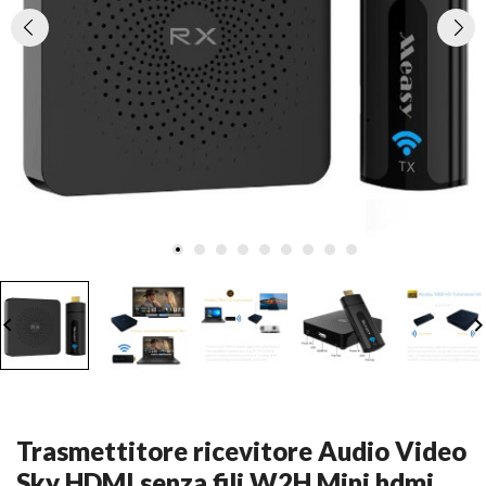
board_arrow_left
keyboard_arrow_
Trasmettitore ricevitore Audio Video
Sky HDMI senza fili W2H Mini hdmi