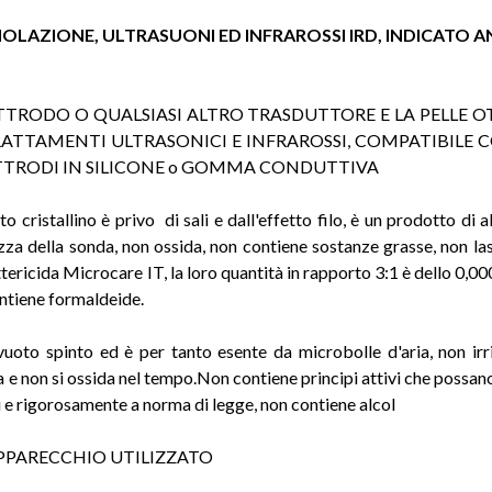
LAZIONE, ULTRASUONI ED INFRAROSSI IRD, INDICATO AN
TRODO O QUALSIASI ALTRO TRASDUTTORE E LA PELLE OT
RATTAMENTI ULTRASONICI E INFRAROSSI, COMPATIBILE C
 ELETTRODI IN SILICONE o GOMMA CONDUTTIVA
cristallino è privo di sali e dall'effetto filo, è un prodotto di al
zza della sonda, non ossida, non contiene sostanze grasse, non las
ricida Microcare IT, la loro quantità in rapporto 3:1 è dello 0,000
ntiene formaldeide.
to spinto ed è per tanto esente da microbolle d'aria, non irrita,
 e non si ossida nel tempo.Non contiene principi attivi che possano
ci e rigorosamente a norma di legge, non contiene alcol
'APPARECCHIO UTILIZZATO