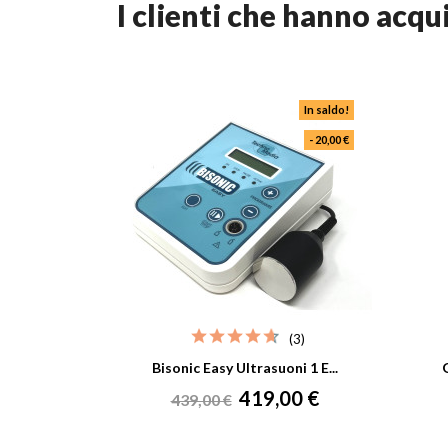
i clienti che hanno ac
In saldo!
- 20,00 €
(3)
Bisonic Easy Ultrasuoni 1 E...
Prezzo
Prezzo
419,00 €
439,00 €
base