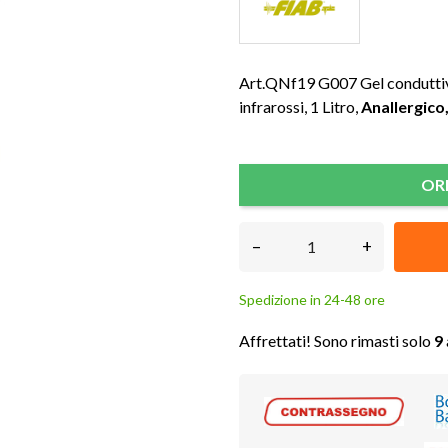
Art.QNf19 G007 Gel conduttivo
infrarossi, 1 Litro,
Anallergico
OR
–
+
Spedizione in 24-48 ore
Affrettati! Sono rimasti solo
9