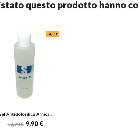
quistato questo prodotto hanno c
- 4,00 €
Gel Antidolorifico Arnica...
Prezzo
Prezzo
9,90 €
13,90 €
base