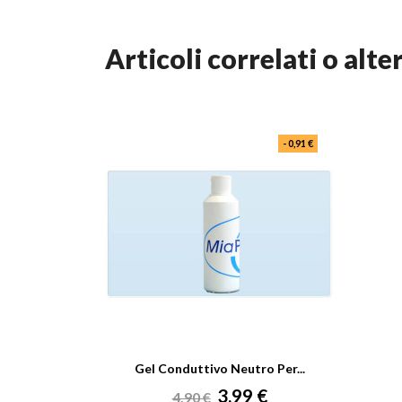
articoli correlati o alte
- 0,91 €
Gel Conduttivo Neutro Per...
Prezzo
Prezzo
3,99 €
4,90 €