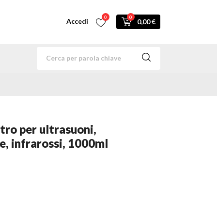
0
0
Accedi
0,00 €
tro per ultrasuoni,
e, infrarossi, 1000ml