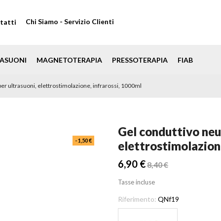
Chi Siamo - Servizio Clienti
tatti
ASUONI
MAGNETOTERAPIA
PRESSOTERAPIA
FIAB
er ultrasuoni, elettrostimolazione, infrarossi, 1000ml
Gel conduttivo neu
- 1,50 €
elettrostimolazion
6,90 €
8,40 €
Tasse incluse
Riferimento:
QNf19